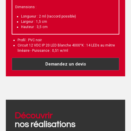
Dimensions :
Longueur : 2 ml (raccord possible)
Largeur : 1,5 cm
Hauteur : 3,5 cm
Profil : PVC noir
Circuit 12 VDC IP 20 LED Blanche 4000°K : 14 LEDs au mètre
linéaire - Puissance : 0,51 w/ml
Demandez un devis
Découvrir
nos réalisations